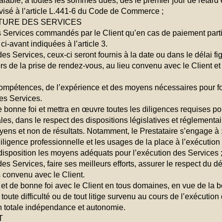
lable, à toutes les sommes dues, dès le premier jour de retard 
 visé à l’article L.441-6 du Code de Commerce ;
NITURE DES SERVICES
les Services commandés par le Client qu’en cas de paiement parti
 ci-avant indiquées à l’article 3.
es Services, ceux-ci seront fournis à la date ou dans le délai 
rs de la prise de rendez-vous, au lieu convenu avec le Client e
compétences, de l’expérience et des moyens nécessaires pour fou
des Services.
e bonne foi et mettra en œuvre toutes les diligences requises po
es, dans le respect des dispositions législatives et réglementaire
yens et non de résultats. Notamment, le Prestataire s’engage à 
diligence professionnelle et les usages de la place à l’exécution
disposition les moyens adéquats pour l’exécution des Services 
 Services, faire ses meilleurs efforts, assurer le respect du dé
convenu avec le Client.
 et de bonne foi avec le Client en tous domaines, en vue de la 
oute difficulté ou de tout litige survenu au cours de l’exécution
en totale indépendance et autonomie.
NT