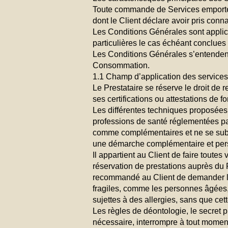
Toute commande de Services emporte, d
dont le Client déclare avoir pris conn
Les Conditions Générales sont applic
particulières le cas échéant conclues 
Les Conditions Générales s’entendent
Consommation.
1.1 Champ d’application des service
Le Prestataire se réserve le droit de r
ses certifications ou attestations de f
Les différentes techniques proposées 
professions de santé réglementées pa
comme complémentaires et ne se subst
une démarche complémentaire et personn
Il appartient au Client de faire tout
réservation de prestations auprès du P
recommandé au Client de demander l’a
fragiles, comme les personnes âgées
sujettes à des allergies, sans que cette 
Les règles de déontologie, le secret pr
nécessaire, interrompre à tout moment 