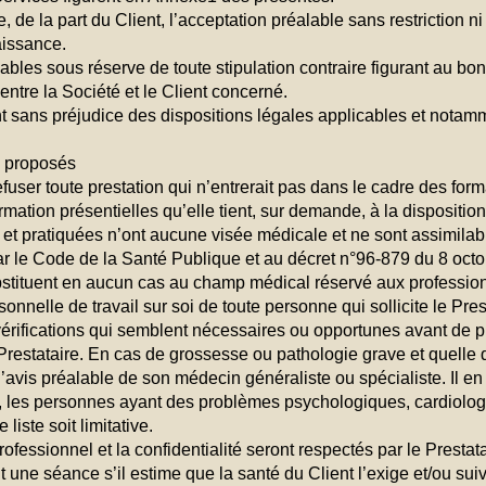
e la part du Client, l’acceptation préalable sans restriction n
aissance.
ables sous réserve de toute stipulation contraire figurant au 
entre la Société et le Client concerné.
 sans préjudice des dispositions légales applicables et notamm
s proposés
efuser toute prestation qui n’entrerait pas dans le cadre des form
ormation présentielles qu’elle tient, sur demande, à la disposition
et pratiquées n’ont aucune visée médicale et ne sont assimilab
r le Code de la Santé Publique et au décret n°96-879 du 8 octo
ituent en aucun cas au champ médical réservé aux professions
elle de travail sur soi de toute personne qui sollicite le Prest
es vérifications qui semblent nécessaires ou opportunes avant d
restataire. En cas de grossesse ou pathologie grave et quelle qu
vis préalable de son médecin généraliste ou spécialiste. Il e
, les personnes ayant des problèmes psychologiques, cardiolog
liste soit limitative.
ofessionnel et la confidentialité seront respectés par le Prestatai
une séance s’il estime que la santé du Client l’exige et/ou suiva