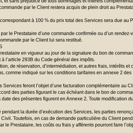
it, et sans préjudice de tous dommages et intérêts complémentai
ommande par le Client restera acquis de plein droit au Prestata
respondant à 100 % du prix total des Services sera due au Prest
par le Prestataire d’une commande confirmée ou d’un rendez-vo
ommande par le Client lui sera restitué.
S
 Prestataire en vigueur au jour de la signature du bon de comma
 à l’article 293B du Code général des impôts.
ion, de réservation, d’intermédiation, et autres frais, intérêts 
 comme indiqué sur les conditions tarifaires en annexe 2 des
s Services feront l’objet d’une facturation complémentaire au Cl
accord des parties figurant le cas échéant dans le bon de comm
 date des présentes figurent en Annexe 2. Toute modification du 
.
isé pendant la durée d’exécution des Services, les parties renon
e Civil. Toutefois, en cas de demande particulière du Client pen
 le Prestataire, les coûts ou frais y afférents pourront faire l’ob