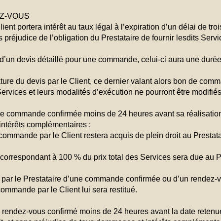
EZ-VOUS
ent portera intérêt au taux légal à l’expiration d’un délai de tr
 préjudice de l’obligation du Prestataire de fournir lesdits Servi
d’un devis détaillé pour une commande, celui-ci aura une durée d
ture du devis par le Client, ce dernier valant alors bon de com
vices et leurs modalités d’exécution ne pourront être modifiés 
ne commande confirmée moins de 24 heures avant sa réalisation,
intérêts complémentaires :
ommande par le Client restera acquis de plein droit au Prestata
respondant à 100 % du prix total des Services sera due au Prest
par le Prestataire d’une commande confirmée ou d’un rendez-vo
ommande par le Client lui sera restitué.
n rendez-vous confirmé moins de 24 heures avant la date retenue 