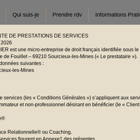
Qui suis-je
Prendre rdv
Informations Prat
TE DE PRESTATIONS DE SERVICES
t 2026
ER est une micro-entreprise de droit français identifiée sous
e de Fouillet – 69210 Sourcieux-les-Mines (« Le prestataire »).
rdonnées suivantes :
cieux-les-Mines
 services (les « Conditions Générales ») s’appliquent aux servi
ommateur et non-professionnel désirant en bénéficier (le « Client 
le®
ence Relationnelle® ou Coaching.
Services figurent en Annexe1 des présentes.