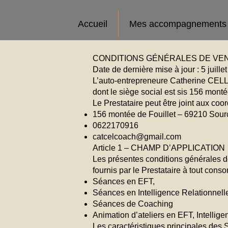
Accueil
Mes accompagnements
CONDITIONS GÉNÉRALES DE VEN
Date de dernière mise à jour : 5 juille
L’auto-entrepreneure Catherine CELLI
dont le siège social est sis 156 monté
Le Prestataire peut être joint aux coo
156 montée de Fouillet – 69210 Sour
0622170916
catcelcoach@gmail.com
Article 1 – CHAMP D’APPLICATION
Les présentes conditions générales de
fournis par le Prestataire à tout cons
Séances en EFT,
Séances en Intelligence Relationnel
Séances de Coaching
Animation d’ateliers en EFT, Intellig
Les caractéristiques principales des 