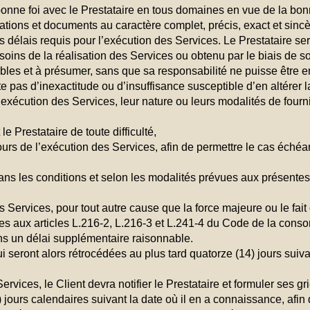
bonne foi avec le Prestataire en tous domaines en vue de la bo
ions et documents au caractère complet, précis, exact et sincè
délais requis pour l’exécution des Services. Le Prestataire sera
oins de la réalisation des Services ou obtenu par le biais de s
es et à présumer, sans que sa responsabilité ne puisse être e
e pas d’inexactitude ou d’insuffisance susceptible d’en altérer l
’exécution des Services, leur nature ou leurs modalités de fourni
e Prestataire de toute difficulté,
cours de l’exécution des Services, afin de permettre le cas éché
dans les conditions et selon les modalités prévues aux présentes
s Services, pour tout autre cause que la force majeure ou le fait 
 aux articles L.216-2, L.216-3 et L.241-4 du Code de la consom
ans un délai supplémentaire raisonnable.
seront alors rétrocédées au plus tard quatorze (14) jours suivan
ices, le Client devra notifier le Prestataire et formuler ses grief
) jours calendaires suivant la date où il en a connaissance, afin 