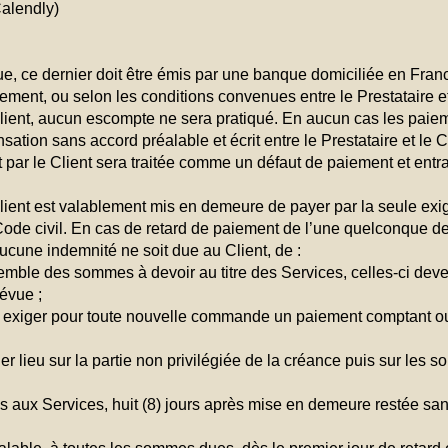
Calendly)
, ce dernier doit être émis par une banque domiciliée en Fran
ement, ou selon les conditions convenues entre le Prestataire 
Client, aucun escompte ne sera pratiqué. En aucun cas les paie
ation sans accord préalable et écrit entre le Prestataire et le 
par le Client sera traitée comme un défaut de paiement et entr
ient est valablement mis en demeure de payer par la seule exigi
 Code civil. En cas de retard de paiement de l’une quelconque d
ucune indemnité ne soit due au Client, de :
emble des sommes à devoir au titre des Services, celles-ci dev
évue ;
exiger pour toute nouvelle commande un paiement comptant ou
r lieu sur la partie non privilégiée de la créance puis sur les so
 aux Services, huit (8) jours après mise en demeure restée sans 