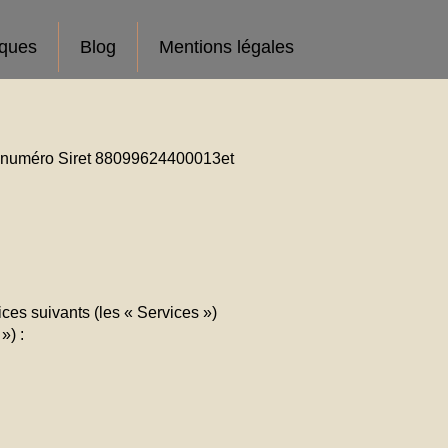
iques
Blog
Mentions légales
 le numéro Siret 88099624400013et
ces suivants (les « Services »)
») :